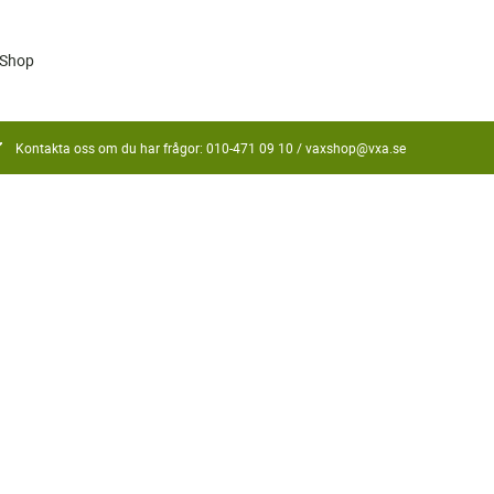
Shop
Kontakta oss om du har frågor: 010-471 09 10 /
vaxshop@vxa.se