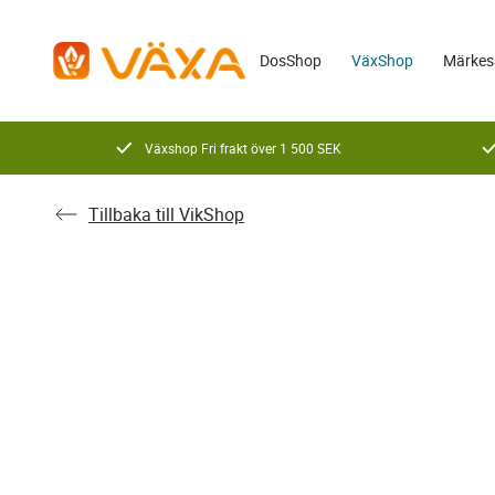
DosShop
VäxShop
Märkes
Växshop Fri frakt över 1 500 SEK
Tillbaka till VikShop