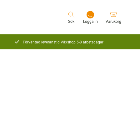
Sök
Logga in
Varukorg
Förväntad leveranstid Växshop 5-8 arbetsdagar
Logga in