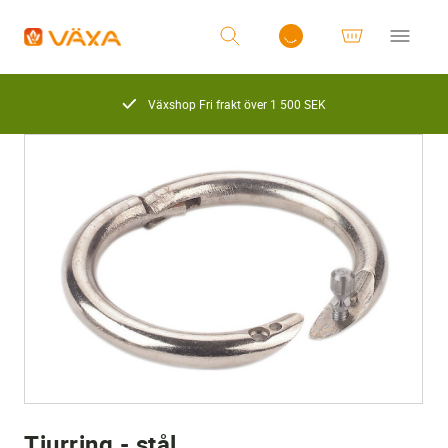
Växshop Fri frakt över 1 500 SEK
Logga in
Tjurring - stål