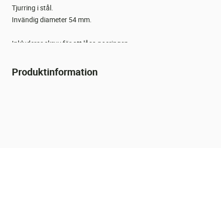
Tjurring i stål.
Invändig diameter 54 mm.
Inkluderar skruv för att låsa nosringen.
Används tillsammans med tjurringstång artikelnummer 102334.
Produktinformation