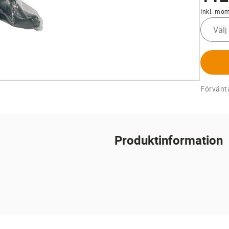
Inkl. mo
Välj
Förvänta
Produktinformation
cm.
vid besök på gården.