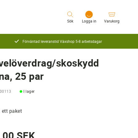
Sök
Logga in
Varukorg
Förväntad leveranstid Växshop 5-8 arbetsdagar
Logga in
velöverdrag/skoskydd
na, 25 par
100113
I lager
i ett paket
,00 SEK