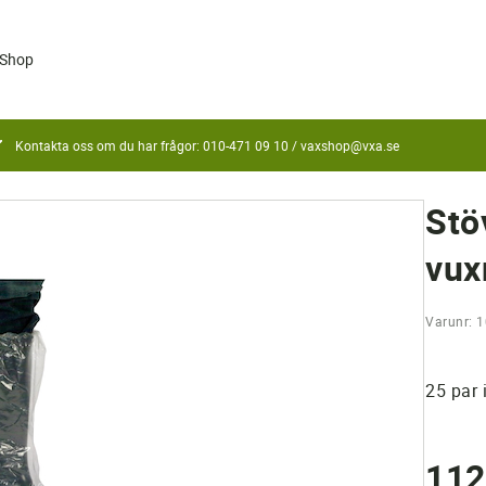
Shop
Kontakta oss om du har frågor: 010-471 09 10 /
vaxshop@vxa.se
Stö
vux
Varunr: 
25 par 
112