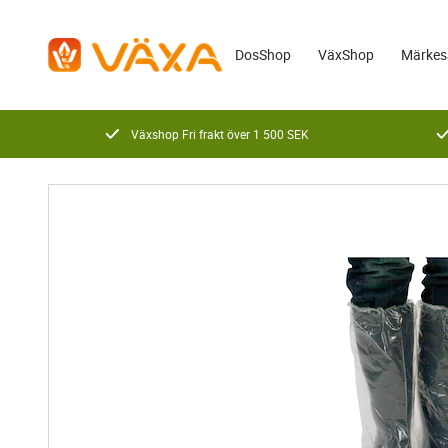
DosShop
VäxShop
Märkes
Växshop Fri frakt över 1 500 SEK