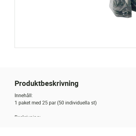
Produktbeskrivning
Innehåll:
1 paket med 25 par (50 individuella st)
Beskrivning:
Längden på foten är 38 cm, och höjden på skaftet är 53 
Passar de allra flesta, och används som lätt smittskydd 