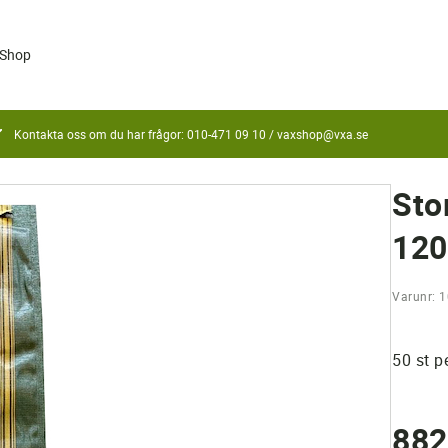
Shop
Kontakta oss om du har frågor: 010-471 09 10 /
vaxshop@vxa.se
Sto
12
Varunr: 
50 st p
882