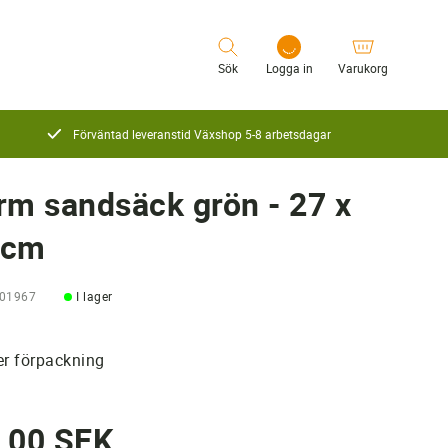
Sök
Logga in
Varukorg
Förväntad leveranstid Växshop 5-8 arbetsdagar
Logga in
rm sandsäck grön - 27 x
0cm
101967
I lager
er förpackning
,00 SEK