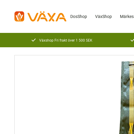
DosShop
VäxShop
Märkes
Växshop Fri frakt över 1 500 SEK