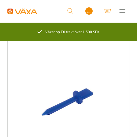
Växshop Fri frakt över 1 500 SEK
Logga in