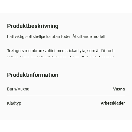
Produktbeskrivning
Lättviktig softshelljacka utan foder. Åtsittande modell.
Trelagers membrankvalitet med stickad yta, som är lätt och
töjbar. Huva med förstärkning av skärm. Två sidfickor med
dragkedja. Ärmar med litet elastiskt inlägg.
Produktinformation
100% Polyester.
Barn/Vuxna
Vuxna
Klädtyp
Arbetskläder