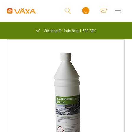
Växshop Fri frakt över 1 500 SEK
Logga in