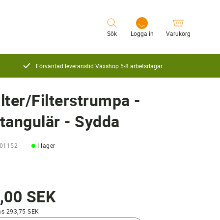
Sök
Logga in
Varukorg
Förväntad leveranstid Växshop 5-8 arbetsdagar
Logga in
ilter/Filterstrumpa -
tangulär - Sydda
101152
I lager
,00 SEK
ms 293,75 SEK