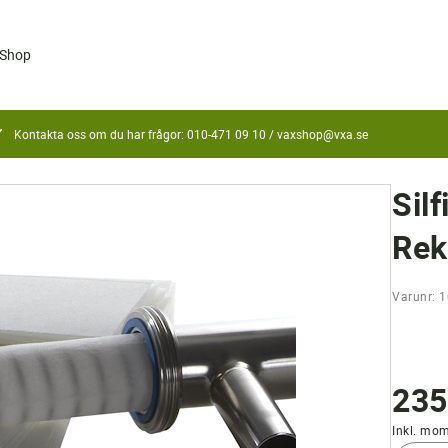
Shop
Kontakta oss om du har frågor: 010-471 09 10 /
vaxshop@vxa.se
Silf
Rek
Varunr: 
235
Inkl. mo