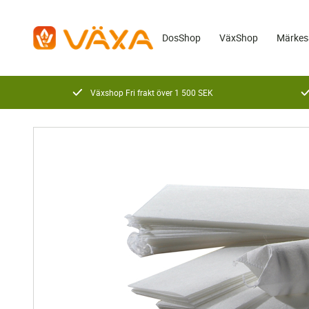
DosShop
VäxShop
Märkes
Växshop Fri frakt över 1 500 SEK