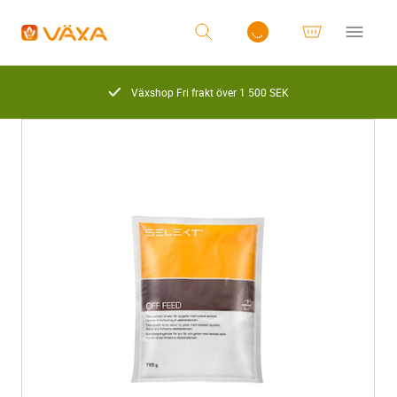
Växshop Fri frakt över 1 500 SEK
Logga in