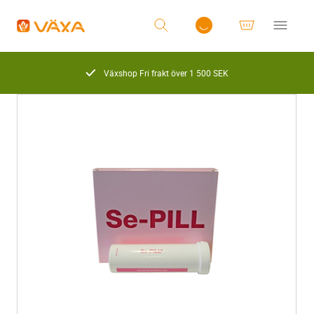
Växshop Fri frakt över 1 500 SEK
Logga in