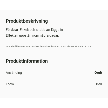
Produktbeskrivning
Fördelar: Enkelt och snabb att lägga in.
Effekten uppstår inom några dagar.
Innehåller 80 mg selen (täcker behov i 40 dagar) och 4,3 g
vitamin E (täcker behov i 16 dagar)
Produktinformation
Använding
Oralt
Form
Boli
Innehåller
Selen
Ekologisk
Nej