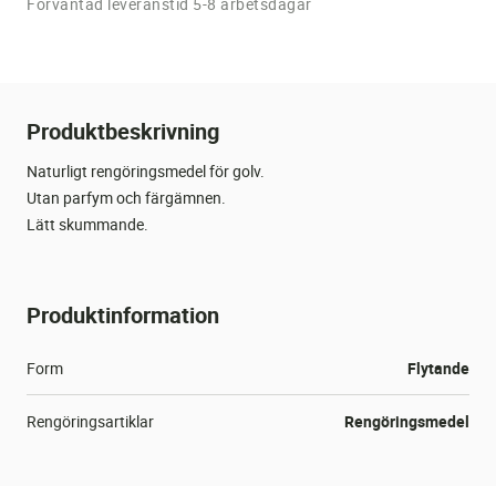
Förväntad leveranstid 5-8 arbetsdagar
Produktbeskrivning
Naturligt rengöringsmedel för golv.
Utan parfym och färgämnen.
Lätt skummande.
101348 - DATABLAD.PDF
Produktinformation
LADDA NER PDF
Form
Flytande
Rengöringsartiklar
Rengöringsmedel
Tvåltyp
Tvål