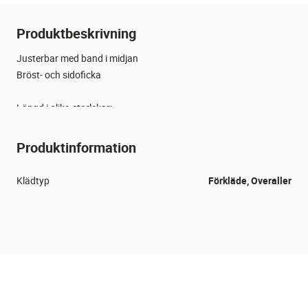
Produktbeskrivning
Justerbar med band i midjan
Bröst- och sidoficka
Längd i olika storlekar:
S = 140cm
M = 145cm
Produktinformation
L = 150cm
XL = 155cm
Klädtyp
Förkläde, Overaller
Tvättas upp till 60 grader. Tål ej att torktumlas.