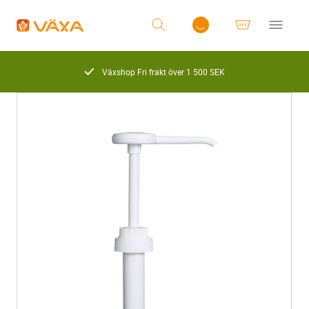
Växshop Fri frakt över 1 500 SEK
Logga in