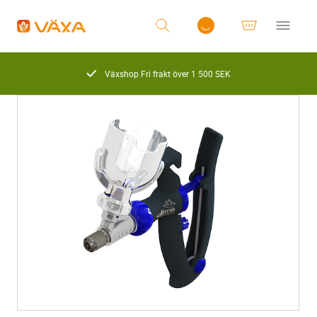
Växshop Fri frakt över 1 500 SEK
Logga in