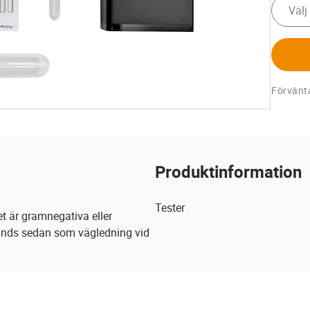
Välj
Förvänta
Produktinformation
Tester
et är gramnegativa eller
vänds sedan som vägledning vid
 insatt antibiotika inte är
ter behandling.
tillsätts därefter i öppningen