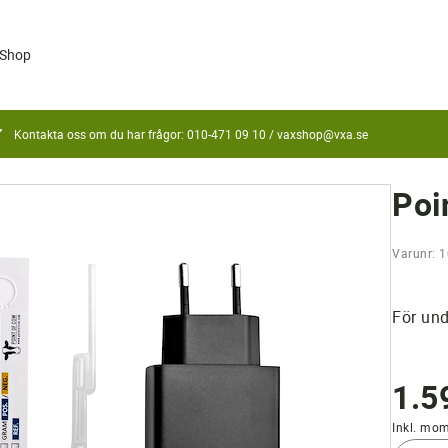
Shop
Kontakta oss om du har frågor: 010-471 09 10 /
vaxshop@vxa.se
Poi
Varunr: 
För und
1.5
Inkl. mo