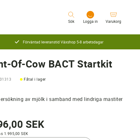
Sök
Logga in
Varukorg
Förväntad leveranstid Växshop 5-8 arbetsdagar
Logga in
nt-Of-Cow BACT Startkit
101313
Fåtal i lager
ersökning av mjölk i samband med lindriga mastiter
96,00 SEK
ms 1.995,00 SEK