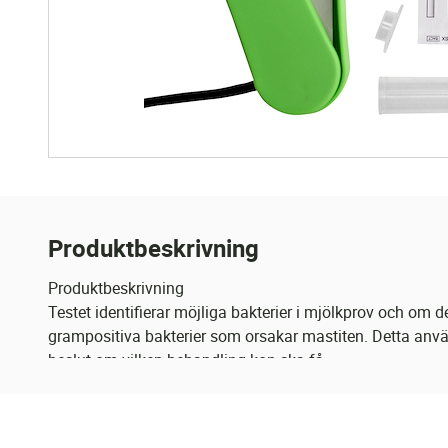
Produktbeskrivning
Produktbeskrivning
Testet identifierar möjliga bakterier i mjölkprov och om d
grampositiva bakterier som orsakar mastiten. Detta an
beslut om vilken behandling kon ska få.
Testet är lämpligt vid lindriga kliniska mastiter där snabbt
nödvändig. Testet kan också användas för uppföljning ef
Mjölkprov tas från kon som inför odling. En droppe mjölk 