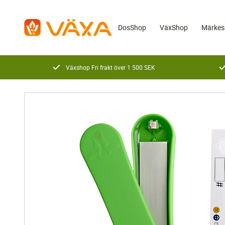
DosShop
VäxShop
Märkes
Växshop Fri frakt över 1 500 SEK