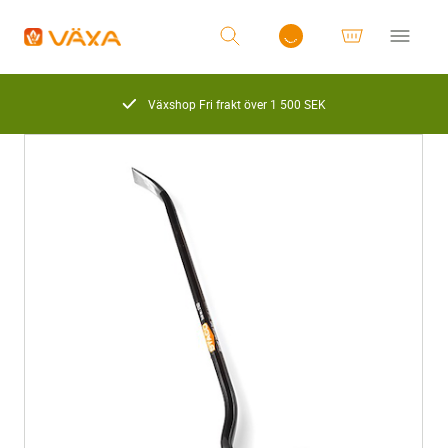
Växshop Fri frakt över 1 500 SEK
Logga in