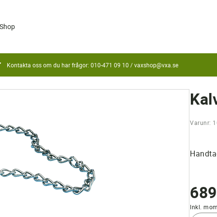
Shop
Kontakta oss om du har frågor: 010-471 09 10 /
vaxshop@vxa.se
Kal
Varunr: 
Handta
689
Inkl. mo