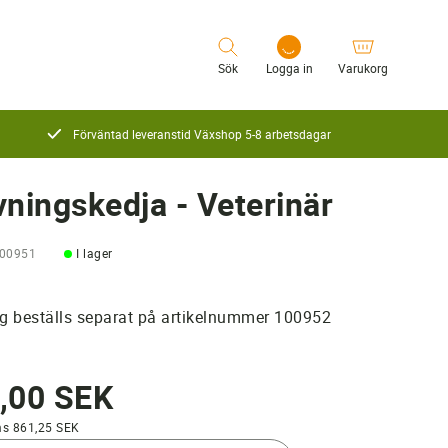
Sök
Logga in
Varukorg
Förväntad leveranstid Växshop 5-8 arbetsdagar
Logga in
vningskedja - Veterinär
100951
I lager
g beställs separat på artikelnummer 100952
,00 SEK
ms 861,25 SEK