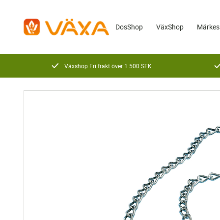
DosShop
VäxShop
Märkes
Växshop Fri frakt över 1 500 SEK