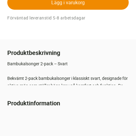
Lägg i varukorg
Förväntad leveranstid 5-8 arbetsdagar
Produktbeskrivning
Bambukalsonger 2-pack – Svart
Bekvämt 2-pack bambukalsonger i klassiskt svart, designade för
aktiva män som ställer höga krav på komfort och funktion. De
mjuka bambufibrerna ger en extra len och följsam känsla
samtidigt som materialet andas och håller huden torr och fräsch
Produktinformation
hela dagen.
Kalsongerna har en perfekt passform med elastisk midjeresår
och naturlig fukttransport, vilket gör dem idealiska för både