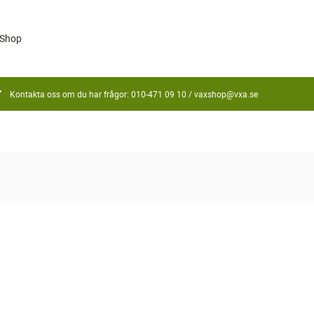
Shop
Kontakta oss om du har frågor: 010-471 09 10 /
vaxshop@vxa.se