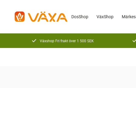
DosShop
VäxShop
Märkes
Växshop Fri frakt över 1 500 SEK