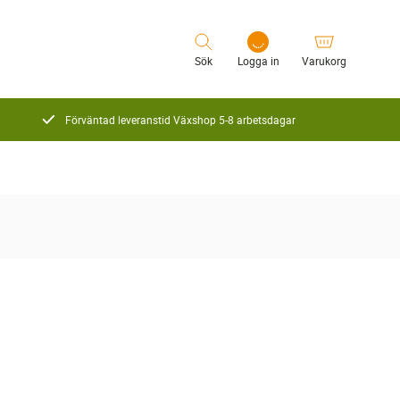
Sök
Logga in
Varukorg
Förväntad leveranstid Växshop 5-8 arbetsdagar
Logga in