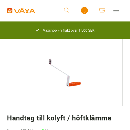
Växshop Fri frakt över 1 500 SEK
Logga in
Handtag till kolyft / höftklämma