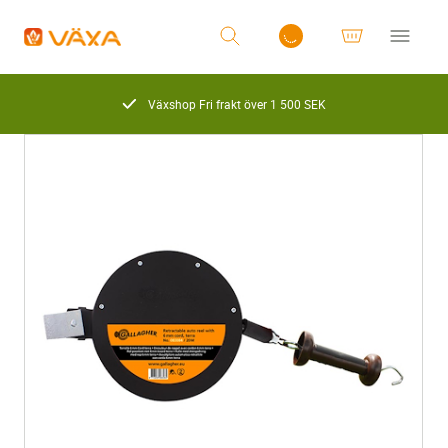
Växshop Fri frakt över 1 500 SEK
Logga in