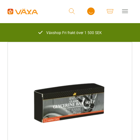
Växshop Fri frakt över 1 500 SEK
Logga in