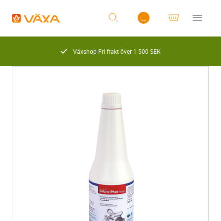
Växshop Fri frakt över 1 500 SEK
Logga in