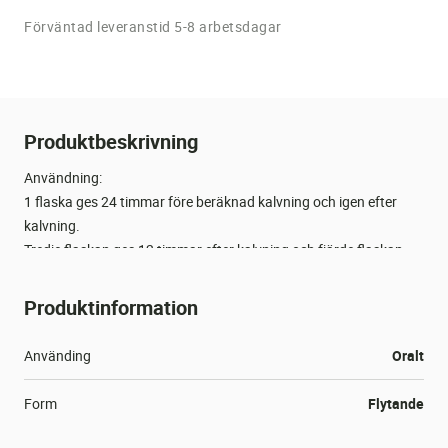
Förväntad leveranstid 5-8 arbetsdagar
Produktbeskrivning
Användning:
1 flaska ges 24 timmar före beräknad kalvning och igen efter
kalvning.
Tredje flaskan ges 12 timmar efter kalvning och fjärde flaskan
ges 24 timmar efter kalvning.
Produktinformation
Kan även användas som uppföljning efter kalciuminfusion.
Första flaskan ges 12 timmar efter infusion.
Använding
Oralt
Andra flaskan ges 24 timmar efter infusion.
Form
Flytande
Innehåll: