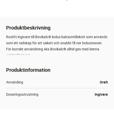
Produktbeskrivning
Rostfri ingivare till Bovikalc® bolus kalciumtillskott som används
som ett redskap för att säkert och snabbt få ner bolusstaven.
För korrekt användning ska Bovikalc® alltid ges med denna
originalingivare.
Ø: 35.5mm
Produktinformation
Passar till:
Använding
Oralt
100793 (Bovikalc)
101302 (Bovikalc Dry)
Doseringsutrustning
Ingivare
Material
Metall