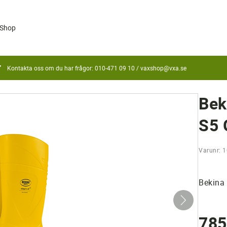
Shop
Kontakta oss om du har frågor: 010-471 09 10 /
vaxshop@vxa.se
Bek
S5 
Varunr: 
Bekina 
785