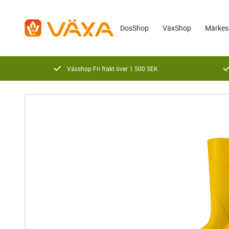
DosShop
VäxShop
Märkes
Växshop Fri frakt över 1 500 SEK