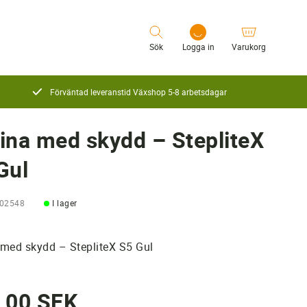
Sök
Logga in
Varukorg
Förväntad leveranstid Växshop 5-8 arbetsdagar
Logga in
ina med skydd – StepliteX
Gul
102548
I lager
med skydd – StepliteX S5 Gul
,00 SEK