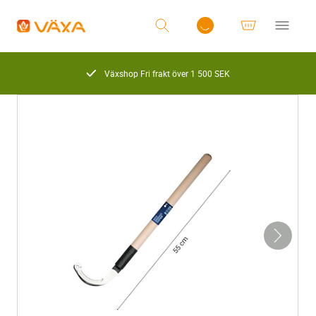
Växshop Fri frakt över 1 500 SEK
Logga in